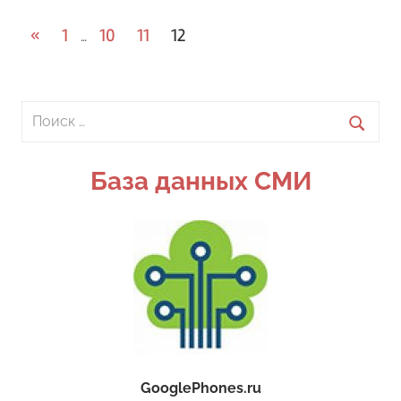
Навигация
Предыдущие
«
1
10
11
12
…
записи
по
записям
Поиск
для:
Поиск
База данных СМИ
GooglePhones.ru