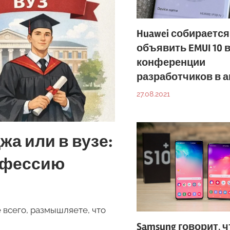
Huawei собирается
объявить EMUI 10 
конференции
разработчиков в а
27.08.2021
жа или в вузе:
офессию
е всего, размышляете, что
Samsung говорит, ч