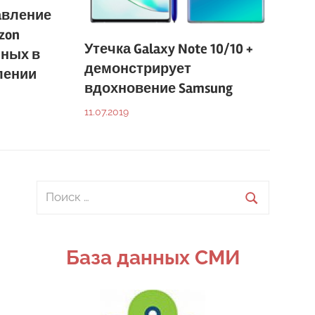
авление
zon
Утечка Galaxy Note 10/10 +
нных в
демонстрирует
лении
вдохновение Samsung
11.07.2019
Поиск
для:
Поиск
База данных СМИ