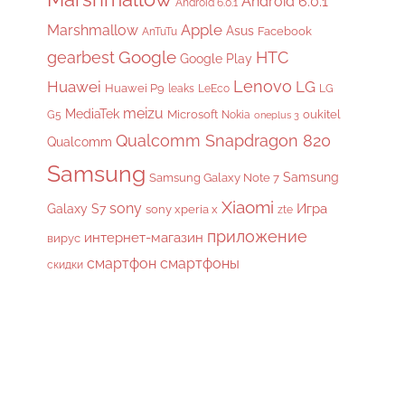
Android 6.0.1
Android 6.0.1
Apple
Marshmallow
Asus
Facebook
AnTuTu
gearbest
Google
HTC
Google Play
Lenovo
Huawei
LG
Huawei P9
leaks
LeEco
LG
meizu
MediaTek
Microsoft
oukitel
G5
Nokia
oneplus 3
Qualcomm Snapdragon 820
Qualcomm
Samsung
Samsung
Samsung Galaxy Note 7
Xiaomi
sony
Galaxy S7
Игра
sony xperia x
zte
приложение
интернет-магазин
вирус
смартфон
смартфоны
скидки