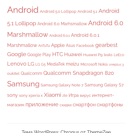
Android
Android
Android 5.0 Lollipop
Android 5.1
Android 6.0
5.1 Lollipop
Android 6.0 Marhsmallow
Marshmallow
Android 6.0.1
Android 6.0.1
gearbest
Apple
Marshmallow
Asus
Facebook
AnTuTu
Google
HTC
Huawei
Google Play
Huawei P9
leaks
LeEco
Lenovo
LG
meizu
MediaTek
Microsoft
LG G5
Nokia
oneplus 3
Qualcomm Snapdragon 820
Qualcomm
oukitel
Samsung
Samsung Galaxy S7
Samsung Galaxy Note 7
Xiaomi
sony
Игра
интернет-
sony xperia x
вирус
zte
приложение
смартфон
смартфоны
магазин
скидки
Тема WordPress: Chronus от ThemeZee.