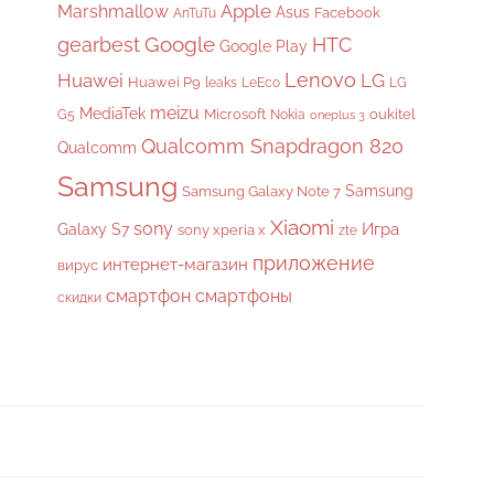
Apple
Marshmallow
Asus
Facebook
AnTuTu
gearbest
Google
HTC
Google Play
Lenovo
Huawei
LG
Huawei P9
leaks
LeEco
LG
meizu
MediaTek
Microsoft
oukitel
G5
Nokia
oneplus 3
Qualcomm Snapdragon 820
Qualcomm
Samsung
Samsung
Samsung Galaxy Note 7
Xiaomi
sony
Galaxy S7
Игра
sony xperia x
zte
приложение
интернет-магазин
вирус
смартфон
смартфоны
скидки