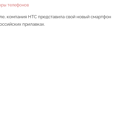
оры телефонов
ле, компания HTC представила свой новый смартфон
российских прилавках.