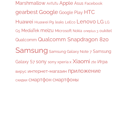
Apple
Marshmallow
Asus
Facebook
AnTuTu
gearbest
Google
HTC
Google Play
Lenovo
Huawei
LG
Huawei P9
leaks
LeEco
LG
meizu
MediaTek
Microsoft
oukitel
G5
Nokia
oneplus 3
Qualcomm Snapdragon 820
Qualcomm
Samsung
Samsung
Samsung Galaxy Note 7
Xiaomi
sony
Galaxy S7
Игра
sony xperia x
zte
приложение
интернет-магазин
вирус
смартфон
смартфоны
скидки