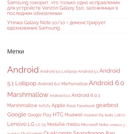
Samsung говорит, что только одно исправление
для устройств Verizon Galaxy S10, заложенных в
последнем обновлении
Утечка Galaxy Note 10/10 + демонстрирует
вдохновение Samsung
Метки
Android
Android
Android 5.0 Lollipop
Android 5.1
Android 6.0
5.1 Lollipop
Android 6.0 Marhsmallow
Marshmallow
Android 6.0.1
Android 6.0.1
gearbest
Apple
Marshmallow
Asus
Facebook
AnTuTu
Google
HTC
Huawei
Google Play
Huawei P9
leaks
LeEco
Lenovo
LG
meizu
MediaTek
Microsoft
LG G5
Nokia
oneplus 3
Qualcomm Snapdragon 820
Qualcomm
oukitel