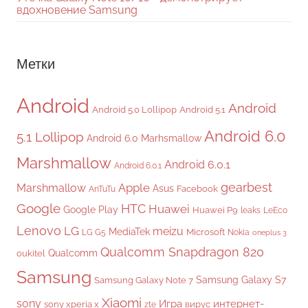
вдохновение Samsung
Метки
Android
Android
Android 5.0 Lollipop
Android 5.1
Android 6.0
5.1 Lollipop
Android 6.0 Marhsmallow
Marshmallow
Android 6.0.1
Android 6.0.1
gearbest
Apple
Marshmallow
Asus
Facebook
AnTuTu
Google
HTC
Huawei
Google Play
Huawei P9
leaks
LeEco
Lenovo
LG
meizu
MediaTek
Microsoft
LG G5
Nokia
oneplus 3
Qualcomm Snapdragon 820
Qualcomm
oukitel
Samsung
Samsung Galaxy S7
Samsung Galaxy Note 7
Xiaomi
sony
Игра
интернет-
sony xperia x
вирус
zte