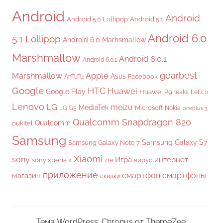
Android
Android
Android 5.0 Lollipop
Android 5.1
Android 6.0
5.1 Lollipop
Android 6.0 Marhsmallow
Marshmallow
Android 6.0.1
Android 6.0.1
gearbest
Apple
Marshmallow
Asus
Facebook
AnTuTu
Google
HTC
Huawei
Google Play
Huawei P9
leaks
LeEco
Lenovo
LG
meizu
MediaTek
Microsoft
LG G5
Nokia
oneplus 3
Qualcomm Snapdragon 820
Qualcomm
oukitel
Samsung
Samsung Galaxy S7
Samsung Galaxy Note 7
Xiaomi
sony
Игра
интернет-
sony xperia x
вирус
zte
приложение
смартфон
смартфоны
магазин
скидки
Тема WordPress: Chronus от ThemeZee.