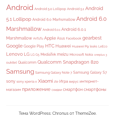
Android
Android
Android 5.0 Lollipop
Android 5.1
Android 6.0
5.1 Lollipop
Android 6.0 Marhsmallow
Marshmallow
Android 6.0.1
Android 6.0.1
gearbest
Apple
Marshmallow
Asus
Facebook
AnTuTu
Google
HTC
Huawei
Google Play
Huawei P9
leaks
LeEco
Lenovo
LG
meizu
MediaTek
Microsoft
LG G5
Nokia
oneplus 3
Qualcomm Snapdragon 820
Qualcomm
oukitel
Samsung
Samsung Galaxy S7
Samsung Galaxy Note 7
Xiaomi
sony
Игра
интернет-
sony xperia x
вирус
zte
приложение
смартфон
смартфоны
магазин
скидки
Тема WordPress: Chronus от ThemeZee.