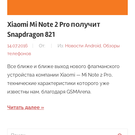
https://www.slotraffiahmad88.com/
https://www.slotraffiahmad.net/
https://www.slotraffiahmad.org/
Xiaomi Mi Note 2 Pro получит
https://slotgacor-maxwin.com/
Snapdragon 821
https://www.nausenaadventures.com/
https://www.kawasan303.org/
14.07.2016
От:
Из:
Новости Android
,
Обзоры
https://slotscatterhitamgacor.com/
телефонов
https://superscatterhitam.com/
Все ближе и ближе выход нового флагманского
https://www.slotraffiahmad.id/
устройства компании Xiaomi — Mi Note 2 Pro,
https://suleslotgacor.com/
технические характеристики которого уже
https://www.kawasan303.com/
известны нам, благодаря GSMArena.
https://pgslottop.id/
https://kawasan138.com/
Читать далее
https://slotsuleofficial.com/
https://slot-raffi-ahmad.com/
https://scatterhitamgacor.com/
Поиск