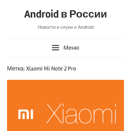
Перейти
Android в России
https://slotjitu.com/
к
https://linkslotjitu.com/
содержимому
Новости и слухи о Android
jual303
jual 303
slot
Меню
https://heylink.me/jual303/
https://www.slotjitu.id/
Метка:
Xiaomi Mi Note 2 Pro
https://slot-gacor.id
https://slot-gacor-2026.com
https://adslotgacor.com/
https://slotgacor77.id/
https://slotjitu.net/
https://www.slotdepo10k.id/
https://www.slotraffiahmad77.com/
https://togelsgp2023.com/