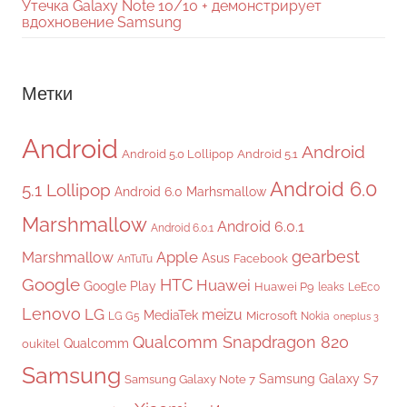
Утечка Galaxy Note 10/10 + демонстрирует
вдохновение Samsung
Метки
Android
Android
Android 5.0 Lollipop
Android 5.1
Android 6.0
5.1 Lollipop
Android 6.0 Marhsmallow
Marshmallow
Android 6.0.1
Android 6.0.1
gearbest
Apple
Marshmallow
Asus
Facebook
AnTuTu
Google
HTC
Huawei
Google Play
Huawei P9
leaks
LeEco
Lenovo
LG
meizu
MediaTek
Microsoft
LG G5
Nokia
oneplus 3
Qualcomm Snapdragon 820
Qualcomm
oukitel
Samsung
Samsung Galaxy S7
Samsung Galaxy Note 7