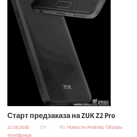
Старт предзаказа на ZUK Z2 Pro
22.05.2016
От:
Из:
Новости Android
,
Обзоры
телефонов