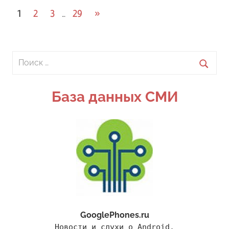
Навигация
Следующие
1
2
3
29
»
…
записи
по
записям
Поиск
для:
Поиск
База данных СМИ
GooglePhones.ru
Новости и слухи о Android.