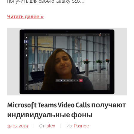
получить для своего Galaxy S10, …
Читать далее
Microsoft Teams Video Calls получают
индивидуальные фоны
19.03.2019
От:
alex
Из:
Разное