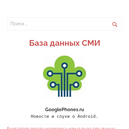
записи
по
записям
Поиск
для:
Поиск
База данных СМИ
GooglePhones.ru
Новости и слухи о Android.
Бухгалтер после колледжа или в вузе: где лучше