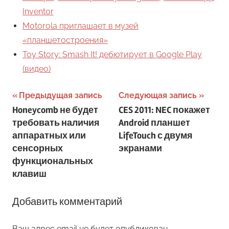
Inventor
Motorola приглашает в музей
«планшетостроения»
Toy Story: Smash It! дебютирует в Google Play
(видео)
Навигация
Предыдущая запись
Следующая запись
Honeycomb не будет
CES 2011: NEC покажет
по
требовать наличия
Android планшет
записям
аппаратных или
LifeTouch с двумя
сенсорных
экранами
функциональных
клавиш
Добавить комментарий
Ваш адрес email не будет опубликован.