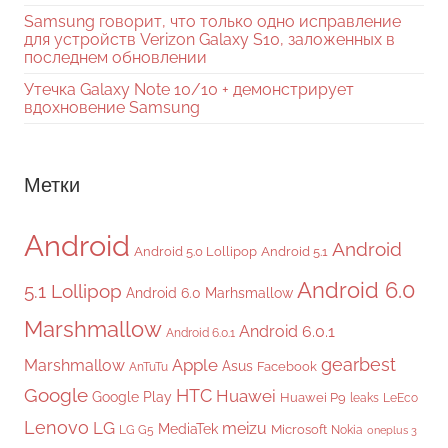
Samsung говорит, что только одно исправление
для устройств Verizon Galaxy S10, заложенных в
последнем обновлении
Утечка Galaxy Note 10/10 + демонстрирует
вдохновение Samsung
Метки
Android
Android
Android 5.0 Lollipop
Android 5.1
Android 6.0
5.1 Lollipop
Android 6.0 Marhsmallow
Marshmallow
Android 6.0.1
Android 6.0.1
gearbest
Apple
Marshmallow
Asus
Facebook
AnTuTu
Google
HTC
Huawei
Google Play
Huawei P9
leaks
LeEco
Lenovo
LG
meizu
MediaTek
Microsoft
LG G5
Nokia
oneplus 3