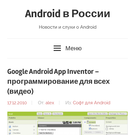
Перейти
Android в России
к
содержимому
Новости и слухи о Android
Меню
Google Android App Inventor –
программирование для всех
(видео)
17.12.2010
От:
alex
Из:
Софт для Android