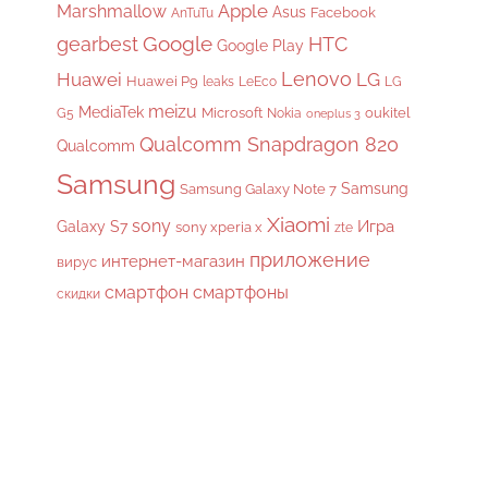
Apple
Marshmallow
Asus
Facebook
AnTuTu
gearbest
Google
HTC
Google Play
Lenovo
Huawei
LG
Huawei P9
leaks
LeEco
LG
meizu
MediaTek
Microsoft
oukitel
G5
Nokia
oneplus 3
Qualcomm Snapdragon 820
Qualcomm
Samsung
Samsung
Samsung Galaxy Note 7
Xiaomi
sony
Galaxy S7
Игра
sony xperia x
zte
приложение
интернет-магазин
вирус
смартфон
смартфоны
скидки