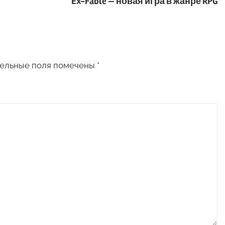
Ex-Fable — новая игра в жанре RPG
ельные поля помечены
*