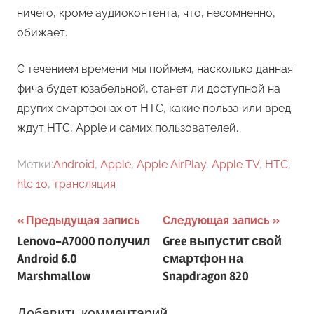
ничего, кроме аудиоконтента, что, несомненно,
обижает.
С течением времени мы поймем, насколько данная
фича будет юзабельной, станет ли доступной на
других смартфонах от HTC, какие польза или вред
ждут HTC, Apple и самих пользователей.
Метки:
Android
,
Apple
,
Apple AirPlay
,
Apple TV
,
HTC
,
htc 10
,
трансляция
Навигация
Предыдущая запись
Следующая запись
Lenovo-A7000 получил
Gree выпустит свой
по
Android 6.0
смартфон на
записям
Marshmallow
Snapdragon 820
Добавить комментарий