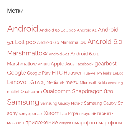
Метки
Android
Android
Android 5.0 Lollipop
Android 5.1
Android 6.0
5.1 Lollipop
Android 6.0 Marhsmallow
Marshmallow
Android 6.0.1
Android 6.0.1
gearbest
Apple
Marshmallow
Asus
Facebook
AnTuTu
Google
HTC
Huawei
Google Play
Huawei P9
leaks
LeEco
Lenovo
LG
meizu
MediaTek
Microsoft
LG G5
Nokia
oneplus 3
Qualcomm Snapdragon 820
Qualcomm
oukitel
Samsung
Samsung Galaxy S7
Samsung Galaxy Note 7
Xiaomi
sony
Игра
интернет-
sony xperia x
вирус
zte
приложение
смартфон
смартфоны
магазин
скидки