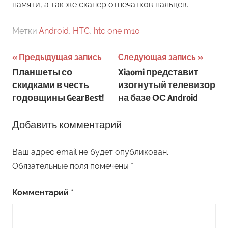
памяти, а так же сканер отпечатков пальцев.
Метки:
Android
,
HTC
,
htc one m10
Навигация
Предыдущая запись
Следующая запись
Планшеты со
Xiaomi представит
по
скидками в честь
изогнутый телевизор
записям
годовщины GearBest!
на базе ОС Android
Добавить комментарий
Ваш адрес email не будет опубликован.
Обязательные поля помечены
*
Комментарий
*