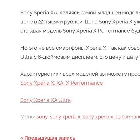
Sony Speria XA, являясь самой младшей модел
цене в 22 тысячи рублей. Цена Sony Xperia X у
старшая модель Sony Xperia X Performance буд
Но это не все смартфоны Xperia X, так как со
Ultra с 6-дюймовым дисплеем. Его цену и дату
Характеристики всех моделей вы можете прос
Sony Xperia X, XA, X Performance
Sony Xperia XA Ultra
Метки:
sony
,
sony xperia x
,
sony xperia x performan
Навигация
Предыдущая запись