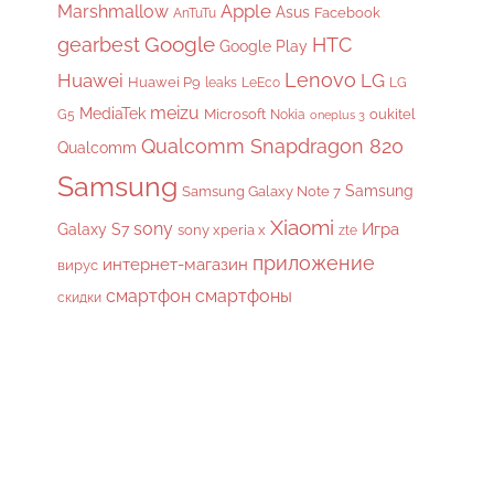
Apple
Marshmallow
Asus
Facebook
AnTuTu
gearbest
Google
HTC
Google Play
Lenovo
Huawei
LG
Huawei P9
leaks
LeEco
LG
meizu
MediaTek
Microsoft
oukitel
G5
Nokia
oneplus 3
Qualcomm Snapdragon 820
Qualcomm
Samsung
Samsung
Samsung Galaxy Note 7
Xiaomi
sony
Galaxy S7
Игра
sony xperia x
zte
приложение
интернет-магазин
вирус
смартфон
смартфоны
скидки