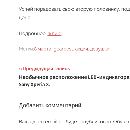
Успей порадовать свою вторую половинку, по
цене!
Подробнее:
*клик*
Метки:
8 марта
,
gearbest
,
акция
,
девушки
Навигация
Предыдущая запись
Необычное расположение LED-индикатора
по
Sony Xperia X.
записям
Добавить комментарий
Ваш адрес email не будет опубликован.
Обязат