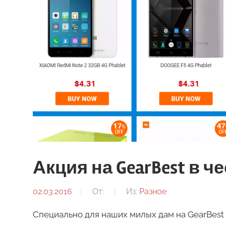
Акция на GearBest в ч
02.03.2016
От:
Из:
Разное
Специально для наших милых дам на GearBest д