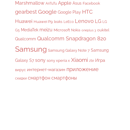
Apple
Marshmallow
Asus
Facebook
AnTuTu
gearbest
Google
HTC
Google Play
Lenovo
Huawei
LG
Huawei P9
leaks
LeEco
LG
meizu
MediaTek
Microsoft
oukitel
G5
Nokia
oneplus 3
Qualcomm Snapdragon 820
Qualcomm
Samsung
Samsung
Samsung Galaxy Note 7
Xiaomi
sony
Galaxy S7
Игра
sony xperia x
zte
приложение
интернет-магазин
вирус
смартфон
смартфоны
скидки