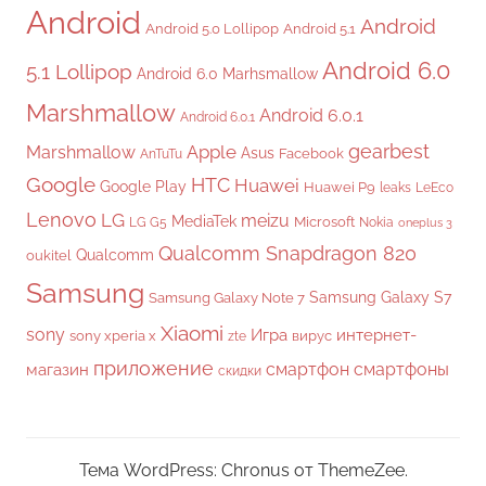
Android
Android
Android 5.0 Lollipop
Android 5.1
Android 6.0
5.1 Lollipop
Android 6.0 Marhsmallow
Marshmallow
Android 6.0.1
Android 6.0.1
gearbest
Apple
Marshmallow
Asus
Facebook
AnTuTu
Google
HTC
Huawei
Google Play
Huawei P9
leaks
LeEco
Lenovo
LG
meizu
MediaTek
Microsoft
LG G5
Nokia
oneplus 3
Qualcomm Snapdragon 820
Qualcomm
oukitel
Samsung
Samsung Galaxy S7
Samsung Galaxy Note 7
Xiaomi
sony
Игра
интернет-
sony xperia x
вирус
zte
приложение
смартфон
смартфоны
магазин
скидки
Тема WordPress: Chronus от ThemeZee.