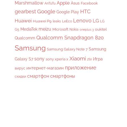
Apple
Marshmallow
Asus
Facebook
AnTuTu
gearbest
Google
HTC
Google Play
Lenovo
Huawei
LG
Huawei P9
leaks
LeEco
LG
meizu
MediaTek
Microsoft
oukitel
G5
Nokia
oneplus 3
Qualcomm Snapdragon 820
Qualcomm
Samsung
Samsung
Samsung Galaxy Note 7
Xiaomi
sony
Galaxy S7
Игра
sony xperia x
zte
приложение
интернет-магазин
вирус
смартфон
смартфоны
скидки