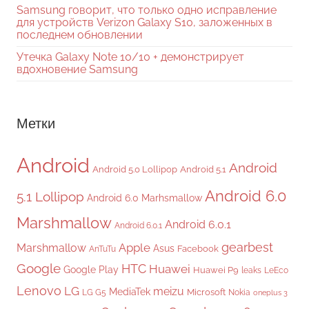
Samsung говорит, что только одно исправление
для устройств Verizon Galaxy S10, заложенных в
последнем обновлении
Утечка Galaxy Note 10/10 + демонстрирует
вдохновение Samsung
Метки
Android
Android
Android 5.0 Lollipop
Android 5.1
Android 6.0
5.1 Lollipop
Android 6.0 Marhsmallow
Marshmallow
Android 6.0.1
Android 6.0.1
gearbest
Apple
Marshmallow
Asus
Facebook
AnTuTu
Google
HTC
Huawei
Google Play
Huawei P9
leaks
LeEco
Lenovo
LG
meizu
MediaTek
Microsoft
LG G5
Nokia
oneplus 3