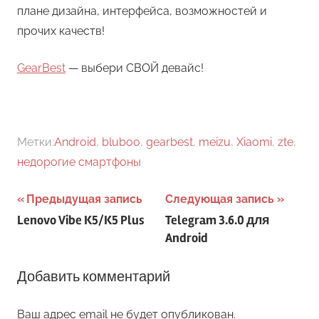
плане дизайна, интерфейса, возможностей и
прочих качеств!
GearBest
— выбери СВОЙ девайс!
Метки:
Android
,
bluboo
,
gearbest
,
meizu
,
Xiaomi
,
zte
,
недорогие смартфоны
Навигация
Предыдущая запись
Следующая запись
Lenovo Vibe K5/K5 Plus
Telegram 3.6.0 для
по
Android
записям
Добавить комментарий
Ваш адрес email не будет опубликован.