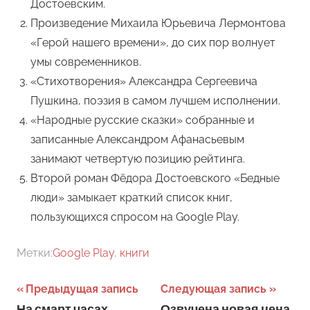
Достоевским.
Произведение Михаила Юрьевича Лермонтова
«Герой нашего времени», до сих пор волнует
умы современников.
«Стихотворения» Александра Сергеевича
Пушкина, поэзия в самом лучшем исполнении.
«Народные русские сказки» собранные и
записанные Александром Афанасьевым
занимают четвертую позицию рейтинга.
Второй роман Фёдора Достоевского «Бедные
люди» замыкает краткий список книг,
пользующихся спросом на Google Play.
Метки:
Google Play
,
книги
Навигация
Предыдущая запись
Следующая запись
На смарт часах
Озвучена новая цена