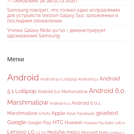
— Обновлено 26 августа 2021 г.
Samsung говорит, что только одно исправление
для устройств Verizon Galaxy S10, заложенных в
последнем обновлении
Утечка Galaxy Note 10/10 + демонстрирует
вдохновение Samsung
Метки
Android
Android
Android 5.0 Lollipop
Android 5.1
Android 6.0
5.1 Lollipop
Android 6.0 Marhsmallow
Marshmallow
Android 6.0.1
Android 6.0.1
gearbest
Apple
Marshmallow
Asus
Facebook
AnTuTu
Google
HTC
Huawei
Google Play
Huawei P9
leaks
LeEco
Lenovo
LG
meizu
MediaTek
Microsoft
LG G5
Nokia
oneplus 3