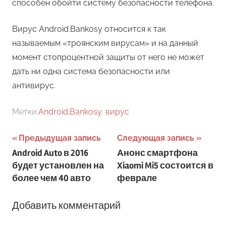
способен обойти систему безопасности телефона.
Вирус Android.Bankosy относится к так
называемым «троянским вирусам» и на данный
момент стопроцентной защиты от него не может
дать ни одна система безопасности или
антивирус.
Метки:
Android.Bankosy
,
вирус
Навигация
Предыдущая запись
Следующая запись
Android Auto в 2016
Анонс смартфона
по
будет установлен на
Xiaomi Mi5 состоится в
записям
более чем 40 авто
феврале
Добавить комментарий