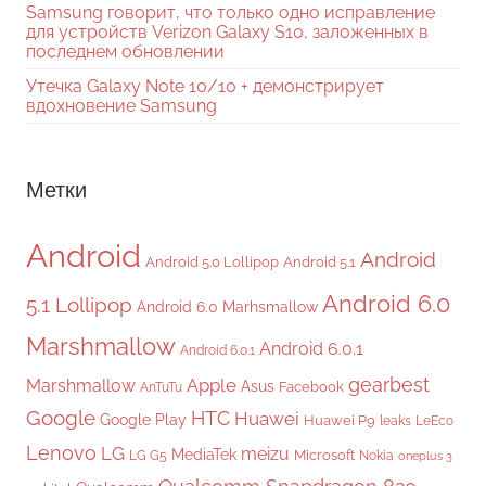
Samsung говорит, что только одно исправление
для устройств Verizon Galaxy S10, заложенных в
последнем обновлении
Утечка Galaxy Note 10/10 + демонстрирует
вдохновение Samsung
Метки
Android
Android
Android 5.0 Lollipop
Android 5.1
Android 6.0
5.1 Lollipop
Android 6.0 Marhsmallow
Marshmallow
Android 6.0.1
Android 6.0.1
gearbest
Apple
Marshmallow
Asus
Facebook
AnTuTu
Google
HTC
Huawei
Google Play
Huawei P9
leaks
LeEco
Lenovo
LG
meizu
MediaTek
Microsoft
LG G5
Nokia
oneplus 3