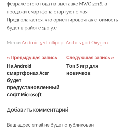
феврале этого года на выставке MWC 2016, а
продажи смартфона стартуют с мая.
Предполагается, что ориентировочная стоимость
будет в районе 150 у.е.
Метки:
Android 5.1 Lollipop
,
Archos 50d Oxygen
Навигация
Предыдущая запись
Следующая запись
На Android
Топ 5 игр для
по
смартфонах Acer
новичков
записям
будет
предустановленный
софт Microsoft
Добавить комментарий
Ваш адрес email не будет опубликован.