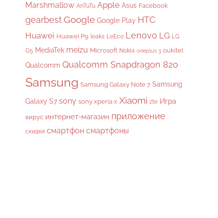
Apple
Marshmallow
Asus
Facebook
AnTuTu
gearbest
Google
HTC
Google Play
Lenovo
Huawei
LG
Huawei P9
leaks
LeEco
LG
meizu
MediaTek
Microsoft
oukitel
G5
Nokia
oneplus 3
Qualcomm Snapdragon 820
Qualcomm
Samsung
Samsung
Samsung Galaxy Note 7
Xiaomi
sony
Galaxy S7
Игра
sony xperia x
zte
приложение
интернет-магазин
вирус
смартфон
смартфоны
скидки