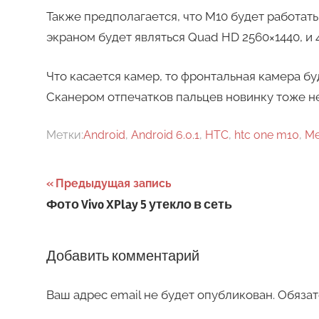
Также предполагается, что M10 будет работать
экраном будет являться Quad HD 2560×1440, и 4
Что касается камер, то фронтальная камера бу
Сканером отпечатков пальцев новинку тоже н
Метки:
Android
,
Android 6.0.1
,
HTC
,
htc one m10
,
Me
Навигация
Предыдущая запись
Фото Vivo XPlay 5 утекло в сеть
по
записям
Добавить комментарий
Ваш адрес email не будет опубликован.
Обязат