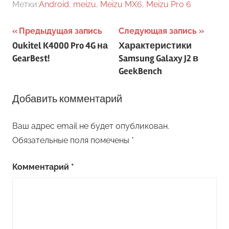
Метки:
Android
,
meizu
,
Meizu MX6
,
Meizu Pro 6
Навигация
Предыдущая запись
Следующая запись
Oukitel K4000 Pro 4G на
Характеристики
по
GearBest!
Samsung Galaxy J2 в
записям
GeekBench
Добавить комментарий
Ваш адрес email не будет опубликован.
Обязательные поля помечены
*
Комментарий
*