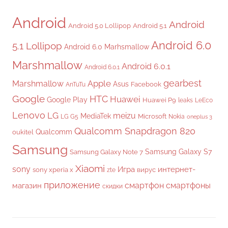
Android
Android
Android 5.0 Lollipop
Android 5.1
Android 6.0
5.1 Lollipop
Android 6.0 Marhsmallow
Marshmallow
Android 6.0.1
Android 6.0.1
gearbest
Apple
Marshmallow
Asus
Facebook
AnTuTu
Google
HTC
Huawei
Google Play
Huawei P9
leaks
LeEco
Lenovo
LG
meizu
MediaTek
Microsoft
LG G5
Nokia
oneplus 3
Qualcomm Snapdragon 820
Qualcomm
oukitel
Samsung
Samsung Galaxy S7
Samsung Galaxy Note 7
Xiaomi
sony
Игра
интернет-
sony xperia x
вирус
zte
приложение
смартфон
смартфоны
магазин
скидки