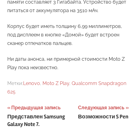
памяти составляет 3 Гигабайта. Устройство будет
питаться от аккумулятора на 3510 мАч.
Корпус будет иметь толщину 6,99 миллиметров,
под дисплеем в кнопке «Домой» будет встроен
сканер отпечатков пальцев.
Ни даты анонса, ни примерной стоимости Moto Z
Play пока неизвестно.
Метки:
Lenovo
,
Moto Z Play
,
Qualcomm Snapdragon
625
Навигация
Предыдущая запись
Следующая запись
Представлен Samsung
Возможности S Pen
по
Galaxy Note 7.
записям