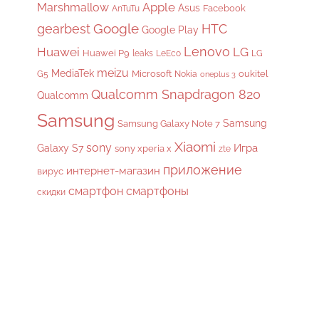
Apple
Marshmallow
Asus
Facebook
AnTuTu
gearbest
Google
HTC
Google Play
Lenovo
Huawei
LG
Huawei P9
leaks
LeEco
LG
meizu
MediaTek
Microsoft
oukitel
G5
Nokia
oneplus 3
Qualcomm Snapdragon 820
Qualcomm
Samsung
Samsung
Samsung Galaxy Note 7
Xiaomi
sony
Galaxy S7
Игра
sony xperia x
zte
приложение
интернет-магазин
вирус
смартфон
смартфоны
скидки