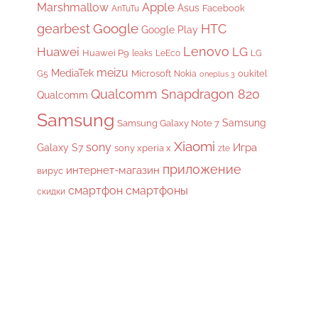
Apple
Marshmallow
Asus
Facebook
AnTuTu
gearbest
Google
HTC
Google Play
Lenovo
Huawei
LG
Huawei P9
leaks
LeEco
LG
meizu
MediaTek
Microsoft
oukitel
G5
Nokia
oneplus 3
Qualcomm Snapdragon 820
Qualcomm
Samsung
Samsung
Samsung Galaxy Note 7
Xiaomi
sony
Galaxy S7
Игра
sony xperia x
zte
приложение
интернет-магазин
вирус
смартфон
смартфоны
скидки