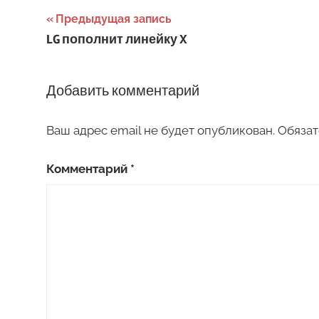
Навигация
Предыдущая запись
LG пополнит линейку X
по
записям
Добавить комментарий
Ваш адрес email не будет опубликован.
Обязат
Комментарий
*