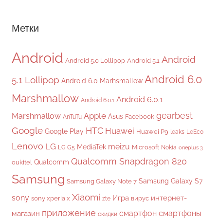
Метки
Android
Android
Android 5.0 Lollipop
Android 5.1
Android 6.0
5.1 Lollipop
Android 6.0 Marhsmallow
Marshmallow
Android 6.0.1
Android 6.0.1
gearbest
Apple
Marshmallow
Asus
Facebook
AnTuTu
Google
HTC
Huawei
Google Play
Huawei P9
leaks
LeEco
Lenovo
LG
meizu
MediaTek
Microsoft
LG G5
Nokia
oneplus 3
Qualcomm Snapdragon 820
Qualcomm
oukitel
Samsung
Samsung Galaxy S7
Samsung Galaxy Note 7
Xiaomi
sony
Игра
интернет-
sony xperia x
вирус
zte
приложение
смартфон
смартфоны
магазин
скидки