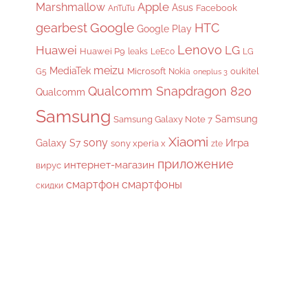
Apple
Marshmallow
Asus
Facebook
AnTuTu
gearbest
Google
HTC
Google Play
Lenovo
Huawei
LG
Huawei P9
leaks
LeEco
LG
meizu
MediaTek
Microsoft
oukitel
G5
Nokia
oneplus 3
Qualcomm Snapdragon 820
Qualcomm
Samsung
Samsung
Samsung Galaxy Note 7
Xiaomi
sony
Galaxy S7
Игра
sony xperia x
zte
приложение
интернет-магазин
вирус
смартфон
смартфоны
скидки