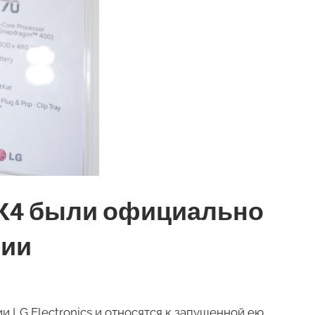
 K4 были официально
сии
 LG Electronics и относятся к запущенной ею