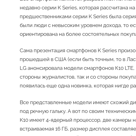
недавно серии K Series, которая рассчитана 
предшественниками серии K Series была серия
были люди с невысоким уровнем дохода, то ест
ориентирована на более состоятельных покуп
Сама презентация смартфонов K Series произо
прошедшей в США (если быть точным, то в Лас-
LG анонсировала модели смартфонов К10 LTE, 
стороны журналистов, так и со стороны покуп
появилась еще одна новинка, которая нигде ра
Все представленные модели имеют схожий диза
под речную гальку. А вот по своим технически
K10 имеет 4-ядерный процессор, две камеры на
встраиваемая 16 ГБ, размер дисплея составляе