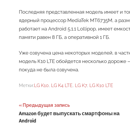
Последняя представленная модель имеет и тог
ядерный процессор MediaTek MT6735M, а разм
работает на Android 5.1.1 Lollipop, имеет емк
памяти равен 8 ГБ, а оперативной 1 ГБ.
Уже озвучена цена некоторых моделей, в частн
модель К10 LTE обойдется несколько дороже —
покуда не была озвучена.
Метки:
LG K10
,
LG K4 LTE
,
LG K7
,
LG К10 LTE
Навигация
Предыдущая запись
Amazon будет выпускать смартфоны на
по
Android
записям