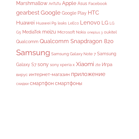
Apple
Marshmallow
Asus
Facebook
AnTuTu
gearbest
Google
HTC
Google Play
Lenovo
Huawei
LG
Huawei P9
leaks
LeEco
LG
meizu
MediaTek
Microsoft
oukitel
G5
Nokia
oneplus 3
Qualcomm Snapdragon 820
Qualcomm
Samsung
Samsung
Samsung Galaxy Note 7
Xiaomi
sony
Galaxy S7
Игра
sony xperia x
zte
приложение
интернет-магазин
вирус
смартфон
смартфоны
скидки