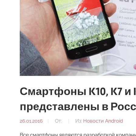
Смартфоны K10, K7 и
представлены в Рос
26.01.2016
От:
Из:
Новости Android
Все смартфоны являются разработкой компании