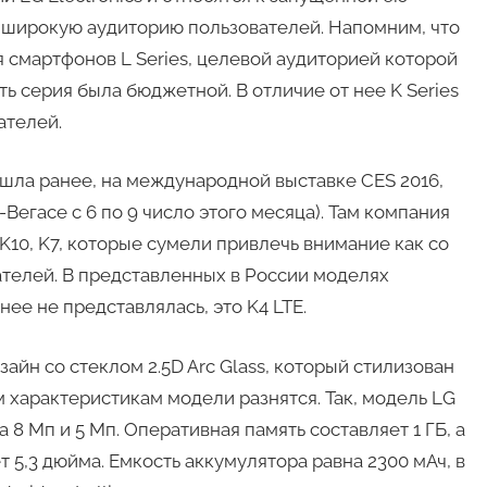
на широкую аудиторию пользователей. Напомним, что
 смартфонов L Series, целевой аудиторией которой
ь серия была бюджетной. В отличие от нее K Series
ателей.
шла ранее, на международной выставке CES 2016,
Вегасе с 6 по 9 число этого месяца). Там компания
K10, K7, которые сумели привлечь внимание как со
ателей. В представленных в России моделях
нее не представлялась, это K4 LTE.
йн со стеклом 2.5D Arc Glass, который стилизован
м характеристикам модели разнятся. Так, модель LG
 8 Мп и 5 Мп. Оперативная память составляет 1 ГБ, а
т 5,3 дюйма. Емкость аккумулятора равна 2300 мАч, в