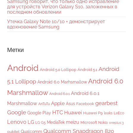
Samsung говорит, что только одно исправление
для устройств Verizon Galaxy S10, заложенных в
последнем обновлении
Утечка Galaxy Note 10/10 + демонстрирует
вдохновение Samsung
Метки
Android
Android
Android 5.0 Lollipop
Android 5.1
Android 6.0
5.1 Lollipop
Android 6.0 Marhsmallow
Marshmallow
Android 6.0.1
Android 6.0.1
gearbest
Apple
Marshmallow
Asus
Facebook
AnTuTu
Google
HTC
Huawei
Google Play
Huawei P9
leaks
LeEco
Lenovo
LG
meizu
MediaTek
Microsoft
LG G5
Nokia
oneplus 3
Qualcomm Snapdragon 820
Qualcomm
oukitel