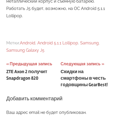
металлический корпус и съемную батарею.
Работать J5 будет, возможно, на ОС Android 5.1.1
Lollipop.
Метки:
Android
,
Android 5.1.1 Lollipop
,
Samsung
,
Samsung Galaxy J5
Навигация
Предыдущая запись
Следующая запись
ZTE Axon 2 получит
Скидки на
по
Snapdragon 820
смартфоны в честь
записям
годовщины GearBest!
Добавить комментарий
Ваш адрес email не будет опубликован.