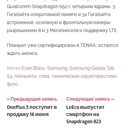
Qualcomm Snapdragon 652 с четырьмя ядрами, 3
Гигабайта оперативной памяти и 32 Гигабайта
встроенной, основную и фронтальную камеры
разрешением 8 и 3 Мегапикселя и поддержку LTE.
Планшет уже сертифицирован в TENAA, остается
ждать анонса.
Метки:
Evan Blass
,
Samsung
,
Samsung Galaxy Tab
S3
,
планшеты
,
слив
,
технические характеристики
,
фото
Навигация
Предыдущая запись
Следующая запись
OnePlus 3 поступит в
LeEco выпустит
по
продажу 16 июня
смартфон на
записям
Snapdragon 823