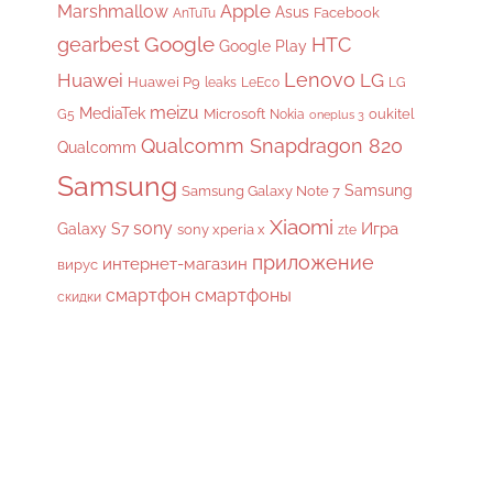
Apple
Marshmallow
Asus
Facebook
AnTuTu
gearbest
Google
HTC
Google Play
Lenovo
Huawei
LG
Huawei P9
leaks
LeEco
LG
meizu
MediaTek
Microsoft
oukitel
G5
Nokia
oneplus 3
Qualcomm Snapdragon 820
Qualcomm
Samsung
Samsung
Samsung Galaxy Note 7
Xiaomi
sony
Galaxy S7
Игра
sony xperia x
zte
приложение
интернет-магазин
вирус
смартфон
смартфоны
скидки