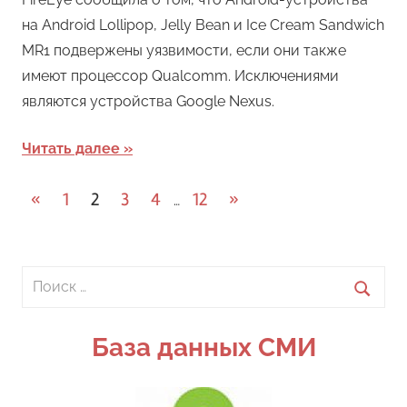
на Android Lollipop, Jelly Bean и Ice Cream Sandwich
MR1 подвержены уязвимости, если они также
имеют процессор Qualcomm. Исключениями
являются устройства Google Nexus.
Читать далее
Навигация
Предыдущие
Следующие
«
1
2
3
4
12
»
…
записи
записи
по
записям
Поиск
для:
Поиск
База данных СМИ