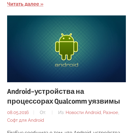
Читать далее
Android-устройства на
процессорах Qualcomm уязвимы
08.05.2016
От:
Из:
Новости Android
,
Разное
,
Софт для Android
FireEye сообщила о том, что Android-устройства