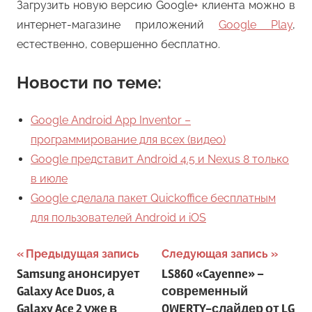
Загрузить новую версию Google+ клиента можно в
интернет-магазине приложений
Google Play
,
естественно, совершенно бесплатно.
Новости по теме:
Google Android App Inventor –
программирование для всех (видео)
Google представит Android 4.5 и Nexus 8 только
в июле
Google сделала пакет Quickoffice бесплатным
для пользователей Android и iOS
Навигация
Предыдущая запись
Следующая запись
Samsung анонсирует
LS860 «Cayenne» –
по
Galaxy Ace Duos, а
современный
записям
Galaxy Ace 2 уже в
QWERTY-слайдер от LG