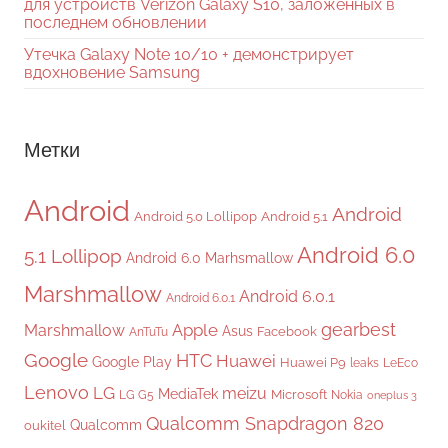
для устройств Verizon Galaxy S10, заложенных в
последнем обновлении
Утечка Galaxy Note 10/10 + демонстрирует
вдохновение Samsung
Метки
Android
Android
Android 5.0 Lollipop
Android 5.1
Android 6.0
5.1 Lollipop
Android 6.0 Marhsmallow
Marshmallow
Android 6.0.1
Android 6.0.1
gearbest
Apple
Marshmallow
Asus
Facebook
AnTuTu
Google
HTC
Huawei
Google Play
Huawei P9
leaks
LeEco
Lenovo
LG
meizu
MediaTek
Microsoft
LG G5
Nokia
oneplus 3
Qualcomm Snapdragon 820
Qualcomm
oukitel