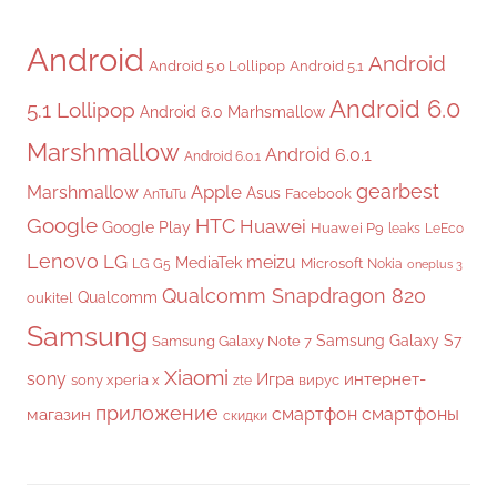
Android
Android
Android 5.0 Lollipop
Android 5.1
Android 6.0
5.1 Lollipop
Android 6.0 Marhsmallow
Marshmallow
Android 6.0.1
Android 6.0.1
gearbest
Apple
Marshmallow
Asus
Facebook
AnTuTu
Google
HTC
Huawei
Google Play
Huawei P9
leaks
LeEco
Lenovo
LG
meizu
MediaTek
Microsoft
LG G5
Nokia
oneplus 3
Qualcomm Snapdragon 820
Qualcomm
oukitel
Samsung
Samsung Galaxy S7
Samsung Galaxy Note 7
Xiaomi
sony
Игра
интернет-
sony xperia x
вирус
zte
приложение
смартфон
смартфоны
магазин
скидки