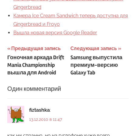
Gingerbread
Камера Ice Cream Sandwich теперь доступна для
Gingerbread и Froyo
Вышла новая версия Google Reader
Навигация
Предыдущая запись
Следующая запись
Гоночная аркада Drift
Samsung выпустила
по
Mania Championship
премиум-версию
записям
вышла для Android
Galaxy Tab
Один комментарий
fiztashka
:
13.12.2010 в 11:47
как ни странно, но на гуглофоне хуже всего