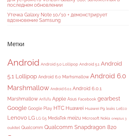
последнем обновлении
Утечка Galaxy Note 10/10 + демонстрирует
вдохновение Samsung
Метки
Android
Android
Android 5.0 Lollipop
Android 5.1
Android 6.0
5.1 Lollipop
Android 6.0 Marhsmallow
Marshmallow
Android 6.0.1
Android 6.0.1
gearbest
Apple
Marshmallow
Asus
Facebook
AnTuTu
Google
HTC
Huawei
Google Play
Huawei P9
leaks
LeEco
Lenovo
LG
meizu
MediaTek
Microsoft
LG G5
Nokia
oneplus 3
Qualcomm Snapdragon 820
Qualcomm
oukitel