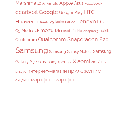
Apple
Marshmallow
Asus
Facebook
AnTuTu
gearbest
Google
HTC
Google Play
Lenovo
Huawei
LG
Huawei P9
leaks
LeEco
LG
meizu
MediaTek
Microsoft
oukitel
G5
Nokia
oneplus 3
Qualcomm Snapdragon 820
Qualcomm
Samsung
Samsung
Samsung Galaxy Note 7
Xiaomi
sony
Galaxy S7
Игра
sony xperia x
zte
приложение
интернет-магазин
вирус
смартфон
смартфоны
скидки