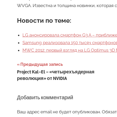
WVGA. Известна и толщина новинки, которая со
Новости по теме:
LG анонсировала смартфон G3 A – приближ
Samsung реализовала 150 тысяч смартфонов 
MWC 2012: первый взгляд на LG Optimus 3D
Навигация
Предыдущая запись
Project Kal-El – «четырехъядерная
по
революция» от NVIDIA
записям
Добавить комментарий
Ваш адрес email не будет опубликован.
Обязат