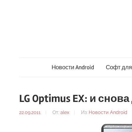
Перейти
к
содержимому
Новости Android
Софт для 
LG Optimus EX: и снов
22.09.2011
От:
alex
Из:
Новости Android