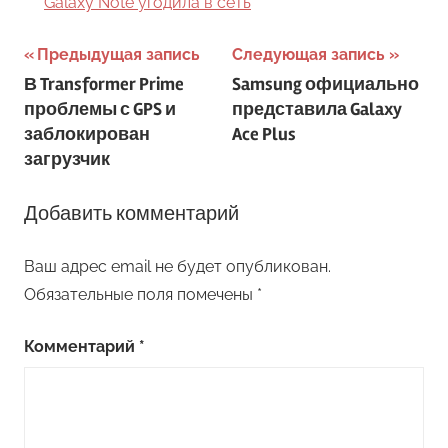
Galaxy Note угодила в сеть
Навигация
Предыдущая запись
Следующая запись
В Transformer Prime
Samsung официально
по
проблемы с GPS и
представила Galaxy
записям
заблокирован
Ace Plus
загрузчик
Добавить комментарий
Ваш адрес email не будет опубликован.
Обязательные поля помечены
*
Комментарий
*