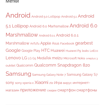
Метки
Android
Android
Android 5.0 Lollipop
Android 5.1
Android 6.0
5.1 Lollipop
Android 6.0 Marhsmallow
Marshmallow
Android 6.0.1
Android 6.0.1
gearbest
Apple
Marshmallow
Asus
Facebook
AnTuTu
Google
HTC
Huawei
Google Play
Huawei P9
leaks
LeEco
Lenovo
LG
meizu
MediaTek
Microsoft
LG G5
Nokia
oneplus 3
Qualcomm Snapdragon 820
Qualcomm
oukitel
Samsung
Samsung Galaxy S7
Samsung Galaxy Note 7
Xiaomi
sony
Игра
интернет-
sony xperia x
вирус
zte
приложение
смартфон
смартфоны
магазин
скидки