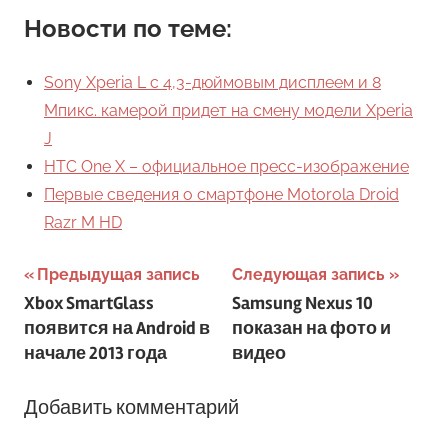
Новости по теме:
Sony Xperia L с 4,3-дюймовым дисплеем и 8
Мпикс. камерой придет на смену модели Xperia
J
HTC One X – официальное пресс-изображение
Первые сведения о смартфоне Motorola Droid
Razr M HD
Навигация
Предыдущая запись
Следующая запись
Xbox SmartGlass
Samsung Nexus 10
по
появится на Android в
показан на фото и
записям
начале 2013 года
видео
Добавить комментарий