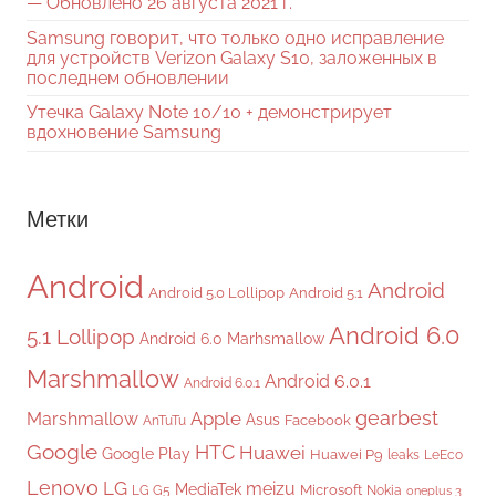
— Обновлено 26 августа 2021 г.
Samsung говорит, что только одно исправление
для устройств Verizon Galaxy S10, заложенных в
последнем обновлении
Утечка Galaxy Note 10/10 + демонстрирует
вдохновение Samsung
Метки
Android
Android
Android 5.0 Lollipop
Android 5.1
Android 6.0
5.1 Lollipop
Android 6.0 Marhsmallow
Marshmallow
Android 6.0.1
Android 6.0.1
gearbest
Apple
Marshmallow
Asus
Facebook
AnTuTu
Google
HTC
Huawei
Google Play
Huawei P9
leaks
LeEco
Lenovo
LG
meizu
MediaTek
Microsoft
LG G5
Nokia
oneplus 3