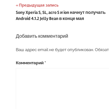
Навигация
Предыдущая запись
Sony Xperia S, SL, acro S и ion начнут получать
по
Android 4.1.2 Jelly Bean в конце мая
записям
Добавить комментарий
Ваш адрес email не будет опубликован.
Обязат
Комментарий
*