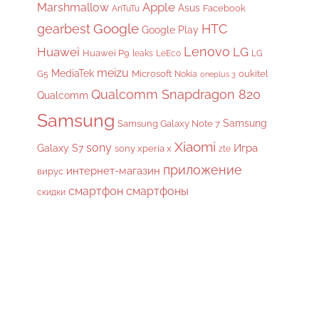
Apple
Marshmallow
Asus
Facebook
AnTuTu
gearbest
Google
HTC
Google Play
Lenovo
Huawei
LG
Huawei P9
leaks
LeEco
LG
meizu
MediaTek
Microsoft
oukitel
G5
Nokia
oneplus 3
Qualcomm Snapdragon 820
Qualcomm
Samsung
Samsung
Samsung Galaxy Note 7
Xiaomi
sony
Galaxy S7
Игра
sony xperia x
zte
приложение
интернет-магазин
вирус
смартфон
смартфоны
скидки