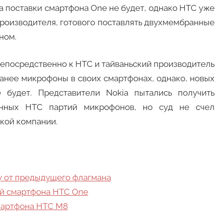
 на поставки смартфона One не будет, однако HTC уже
производителя, готового поставлять двухмембранные
ном.
непосредственно к HTC и тайваньский производитель
анее микрофоны в своих смартфонах, однако, новых
е будет. Представители Nokia пытались получить
нных HTC партий микрофонов, но суд не счел
кой компании.
ру от предыдущего флагмана
й смартфона HTC One
мартфона HTC M8