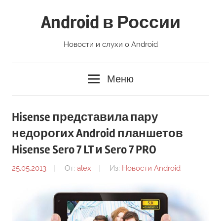
Перейти
Android в России
к
содержимому
Новости и слухи о Android
Меню
Hisense представила пару
недорогих Android планшетов
Hisense Sero 7 LT и Sero 7 PRO
25.05.2013
От:
alex
Из:
Новости Android