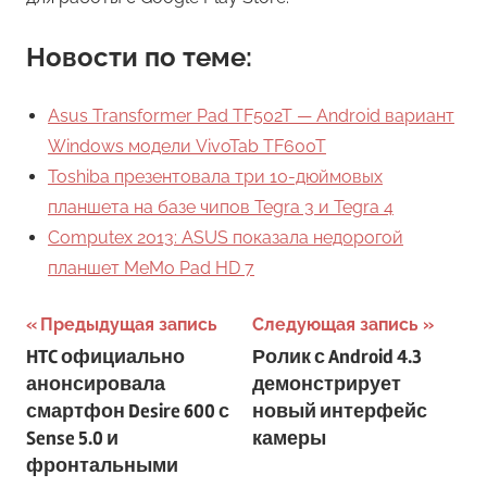
Новости по теме:
Asus Transformer Pad TF502T — Android вариант
Windows модели VivoTab TF600T
Toshiba презентовала три 10-дюймовых
планшета на базе чипов Tegra 3 и Tegra 4
Computex 2013: ASUS показала недорогой
планшет MeMo Pad HD 7
Навигация
Предыдущая запись
Следующая запись
HTC официально
Ролик с Android 4.3
по
анонсировала
демонстрирует
записям
смартфон Desire 600 с
новый интерфейс
Sense 5.0 и
камеры
фронтальными