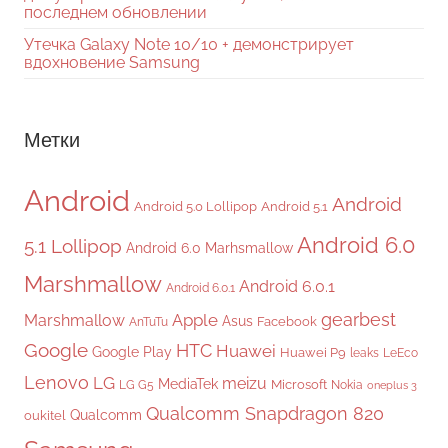
последнем обновлении
Утечка Galaxy Note 10/10 + демонстрирует
вдохновение Samsung
Метки
Android
Android
Android 5.0 Lollipop
Android 5.1
Android 6.0
5.1 Lollipop
Android 6.0 Marhsmallow
Marshmallow
Android 6.0.1
Android 6.0.1
gearbest
Apple
Marshmallow
Asus
Facebook
AnTuTu
Google
HTC
Huawei
Google Play
Huawei P9
leaks
LeEco
Lenovo
LG
meizu
MediaTek
Microsoft
LG G5
Nokia
oneplus 3
Qualcomm Snapdragon 820
Qualcomm
oukitel