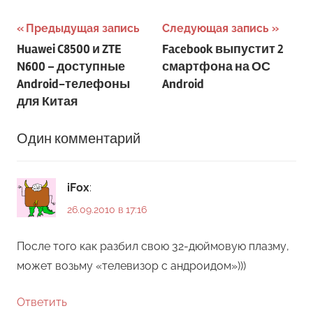
Навигация
Предыдущая запись
Следующая запись
Huawei C8500 и ZTE
Facebook выпустит 2
по
N600 – доступные
смартфона на ОС
записям
Android-телефоны
Android
для Китая
Один комментарий
iFox
:
26.09.2010 в 17:16
После того как разбил свою 32-дюймовую плазму,
может возьму «телевизор с андроидом»)))
Ответить