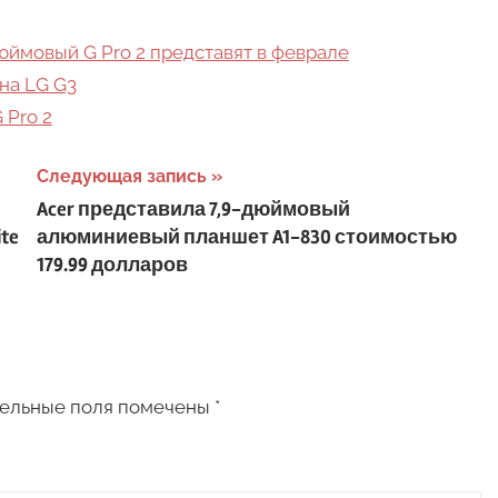
дюймовый G Pro 2 представят в феврале
на LG G3
 Pro 2
Следующая запись
Acer представила 7,9-дюймовый
ite
алюминиевый планшет A1-830 стоимостью
179.99 долларов
ельные поля помечены
*