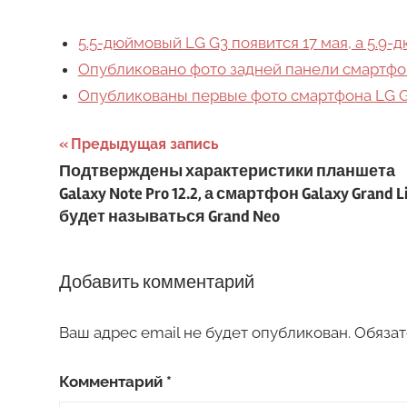
5.5-дюймовый LG G3 появится 17 мая, а 5.9-
Опубликовано фото задней панели смартфо
Опубликованы первые фото смартфона LG G
Навигация
Предыдущая запись
Подтверждены характеристики планшета
по
Galaxy Note Pro 12.2, а смартфон Galaxy Grand L
записям
будет называться Grand Neo
Добавить комментарий
Ваш адрес email не будет опубликован.
Обязат
Комментарий
*