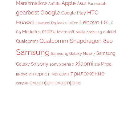
Apple
Marshmallow
Asus
Facebook
AnTuTu
gearbest
Google
HTC
Google Play
Lenovo
Huawei
LG
Huawei P9
leaks
LeEco
LG
meizu
MediaTek
Microsoft
oukitel
G5
Nokia
oneplus 3
Qualcomm Snapdragon 820
Qualcomm
Samsung
Samsung
Samsung Galaxy Note 7
Xiaomi
sony
Galaxy S7
Игра
sony xperia x
zte
приложение
интернет-магазин
вирус
смартфон
смартфоны
скидки