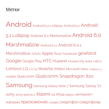
Метки
Android
Android
Android 5.0 Lollipop
Android 5.1
Android 6.0
5.1 Lollipop
Android 6.0 Marhsmallow
Marshmallow
Android 6.0.1
Android 6.0.1
gearbest
Apple
Marshmallow
Asus
Facebook
AnTuTu
Google
HTC
Huawei
Google Play
Huawei P9
leaks
LeEco
Lenovo
LG
meizu
MediaTek
Microsoft
LG G5
Nokia
oneplus 3
Qualcomm Snapdragon 820
Qualcomm
oukitel
Samsung
Samsung Galaxy S7
Samsung Galaxy Note 7
Xiaomi
sony
Игра
интернет-
sony xperia x
вирус
zte
приложение
смартфон
смартфоны
магазин
скидки