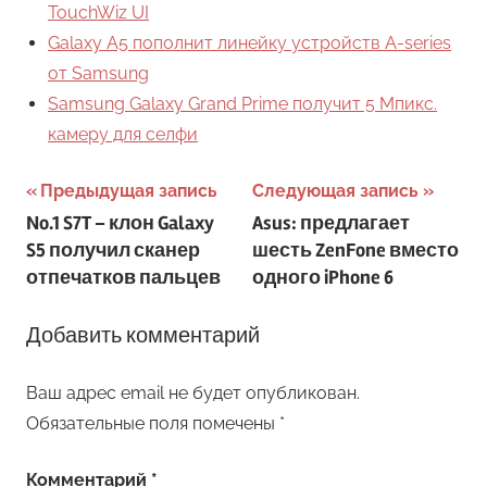
TouchWiz UI
Galaxy A5 пополнит линейку устройств A-series
от Samsung
Samsung Galaxy Grand Prime получит 5 Мпикс.
камеру для селфи
Навигация
Предыдущая запись
Следующая запись
No.1 S7T – клон Galaxy
Asus: предлагает
по
S5 получил сканер
шесть ZenFone вместо
записям
отпечатков пальцев
одного iPhone 6
Добавить комментарий
Ваш адрес email не будет опубликован.
Обязательные поля помечены
*
Комментарий
*