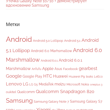
Утечка Galaxy Note 10/10 + демонстрирует
вдохновение Samsung
Метки
Android
Android
Android 5.0 Lollipop
Android 5.1
Android 6.0
5.1 Lollipop
Android 6.0 Marhsmallow
Marshmallow
Android 6.0.1
Android 6.0.1
gearbest
Apple
Marshmallow
Asus
Facebook
AnTuTu
Google
HTC
Huawei
Google Play
Huawei P9
leaks
LeEco
Lenovo
LG
meizu
MediaTek
Microsoft
LG G5
Nokia
oneplus 3
Qualcomm Snapdragon 820
Qualcomm
oukitel
Samsung
Samsung Galaxy S7
Samsung Galaxy Note 7
Xiaomi
sony