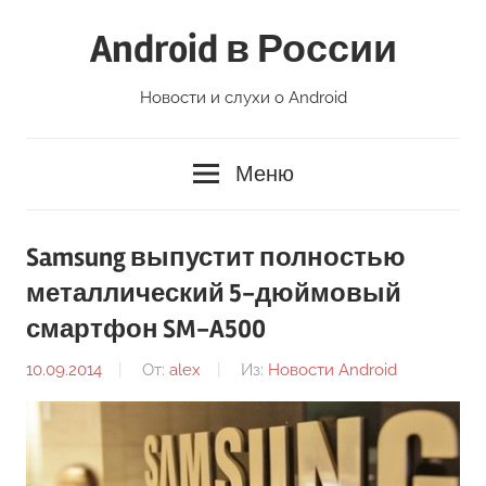
Перейти
Android в России
к
содержимому
Новости и слухи о Android
Меню
Samsung выпустит полностью
металлический 5-дюймовый
смартфон SM-A500
10.09.2014
От:
alex
Из:
Новости Android